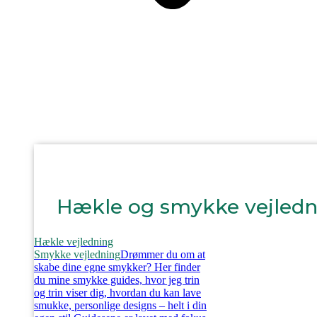
Hækle og smykke vejledn
Hækle vejledning
Smykke vejledning
Drømmer du om at
skabe dine egne smykker? Her finder
du mine smykke guides, hvor jeg trin
og trin viser dig, hvordan du kan lave
smukke, personlige designs – helt i din