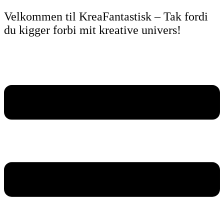
Videre
Velkommen til KreaFantastisk – Tak fordi
til
du kigger forbi mit kreative univers!
indhold